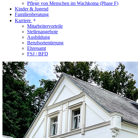
Pflege von Menschen im Wachkoma (Phase F)
Kinder & Jugend
Familienberatung
Karriere
Mitarbeitervorteile
Stellenangebote
Ausbildung
Berufsorientierung
Ehrenamt
FSJ / BFD